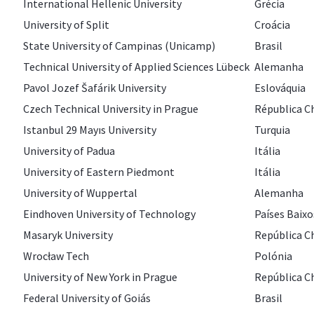
International Hellenic University
Grécia
University of Split
Croácia
State University of Campinas (Unicamp)
Brasil
Technical University of Applied Sciences Lübeck
Alemanha
Pavol Jozef Šafárik University
Eslováquia
Czech Technical University in Prague
Républica C
Istanbul 29 Mayıs University
Turquia
University of Padua
Itália
University of Eastern Piedmont
Itália
University of Wuppertal
Alemanha
Eindhoven University of Technology
Países Baixo
Masaryk University
República C
Wrocław Tech
Polónia
University of New York in Prague
República C
Federal University of Goiás
Brasil